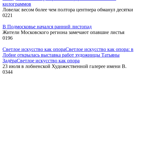
килограммов
Ловелас весом более чем полтора центнера обманул десятки
0
221
В Подмосковье начался ранний листопад
Жители Московского региона замечают опавшие листья
0
196
Светлое искусство как опораСветлое искусство как опора: в
Лобне открылась выставка работ художницы Татьяны
ЗадёраСветлое искусство как опора
23 июля в лобненской Художественной галерее имени В.
0
344